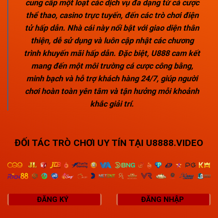
cung cấp một loạt các dịch vụ đa dạng từ cá cược
thể thao, casino trực tuyến, đến các trò chơi điện
tử hấp dẫn. Nhà cái này nổi bật với giao diện thân
thiện, dễ sử dụng và luôn cập nhật các chương
trình khuyến mãi hấp dẫn. Đặc biệt, U888 cam kết
mang đến một môi trường cá cược công bằng,
minh bạch và hỗ trợ khách hàng 24/7, giúp người
chơi hoàn toàn yên tâm và tận hưởng mỗi khoảnh
khắc giải trí.
ĐỐI TÁC TRÒ CHƠI UY TÍN TẠI U8888.VIDEO
ĐĂNG KÝ
ĐĂNG NHẬP