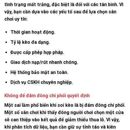
tình trạng mất trắng, đặc biệt là đối với các tân binh. Vì
vậy, bạn cần dựa vào các yếu tố sau để lựa chọn sân
chơi uy tín:
Thời gian hoạt động.
Tỷ lệ kèo đa dạng.
Được cấp phép hợp pháp.
Giao dịch nạp/rút nhanh chóng.
Hệ thống bảo mật an toàn.
Dịch vụ CSKH chuyên nghiệp.
Không để đám đông chi phối quyết định
Một sai lầm phổ biến khi soi kèo là bị đám đông chi phối.
Một số sân chơi khi thấy đông người chơi chọn một cửa
sẽ can thiệp vào kết quả để giảm thiểu thua lỗ. Vì vậy,
khi phân tích dữ liệu, bạn cần giữ sự tỉnh táo và kiên