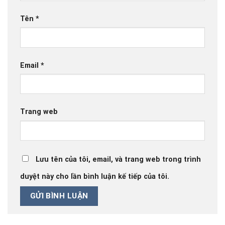
Tên
*
Email
*
Trang web
Lưu tên của tôi, email, và trang web trong trình
duyệt này cho lần bình luận kế tiếp của tôi.