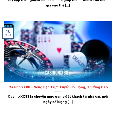
gia vào thế [...]
10
Th9
Casino XX88 – Sòng Bạc Trực Tuyến Sôi Động, Thưởng Cao
Casino XX88 là chuyên mục game đắt khách tại nhà cái, mỗi
ngày số lượng [...]