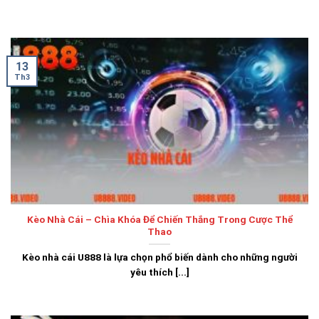
13
Th3
Kèo Nhà Cái – Chìa Khóa Để Chiến Thắng Trong Cược Thể
Thao
Kèo nhà cái U888 là lựa chọn phổ biến dành cho những người
yêu thích [...]