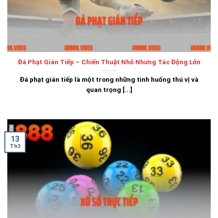
Đá Phạt Gián Tiếp – Chiến Thuật Nhỏ Nhưng Tác Động Lớn
Đá phạt gián tiếp là một trong những tình huống thú vị và
quan trọng [...]
13
Th3