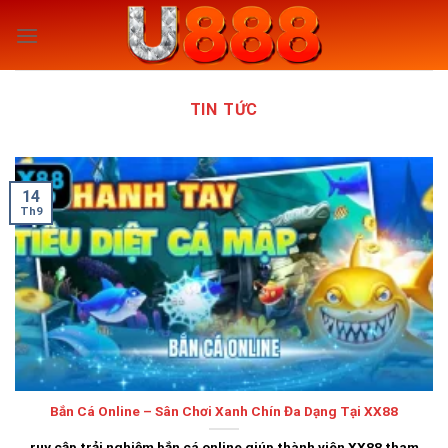
Skip
to
content
TIN TỨC
14
Th9
Bắn Cá Online – Sân Chơi Xanh Chín Đa Dạng Tại XX88
ruy cập trải nghiệm bắn cá online giúp thành viên XX88 tham