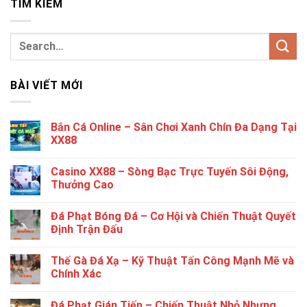
TÌM KIẾM
BÀI VIẾT MỚI
Bắn Cá Online – Sân Chơi Xanh Chín Đa Dạng Tại
XX88
Casino XX88 – Sòng Bạc Trực Tuyến Sôi Động,
Thưởng Cao
Đá Phạt Bóng Đá – Cơ Hội và Chiến Thuật Quyết
Định Trận Đấu
Thế Gà Đá Xạ – Kỹ Thuật Tấn Công Mạnh Mẽ và
Chính Xác
Đá Phạt Gián Tiếp – Chiến Thuật Nhỏ Nhưng