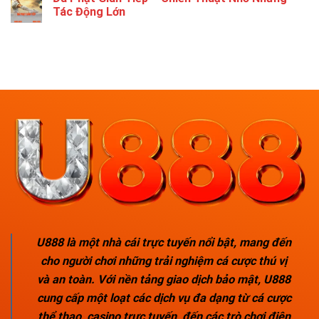
Tác Động Lớn
U888 là một nhà cái trực tuyến nổi bật, mang đến
cho người chơi những trải nghiệm cá cược thú vị
và an toàn. Với nền tảng giao dịch bảo mật, U888
cung cấp một loạt các dịch vụ đa dạng từ cá cược
thể thao, casino trực tuyến, đến các trò chơi điện