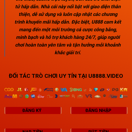
tử hấp dẫn. Nhà cái này nổi bật với giao diện thân
thiện, dễ sử dụng và luôn cập nhật các chương
trình khuyến mãi hấp dẫn. Đặc biệt, U888 cam kết
mang đến một môi trường cá cược công bằng,
minh bạch và hỗ trợ khách hàng 24/7, giúp người
chơi hoàn toàn yên tâm và tận hưởng mỗi khoảnh
khắc giải trí.
ĐỐI TÁC TRÒ CHƠI UY TÍN TẠI U8888.VIDEO
ĐĂNG KÝ
ĐĂNG NHẬP