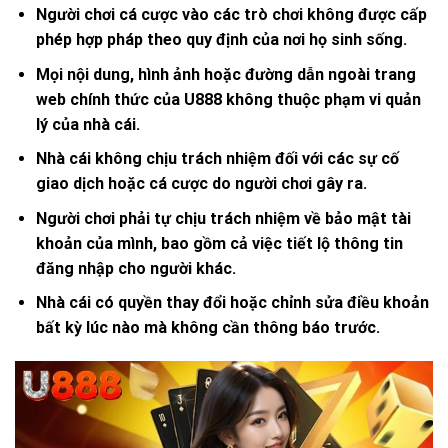
Người chơi cá cược vào các trò chơi không được cấp
phép hợp pháp theo quy định của nơi họ sinh sống.
Mọi nội dung, hình ảnh hoặc đường dẫn ngoài trang
web chính thức của U888 không thuộc phạm vi quản
lý của nhà cái.
Nhà cái không chịu trách nhiệm đối với các sự cố
giao dịch hoặc cá cược do người chơi gây ra.
Người chơi phải tự chịu trách nhiệm về bảo mật tài
khoản của mình, bao gồm cả việc tiết lộ thông tin
đăng nhập cho người khác.
Nhà cái có quyền thay đổi hoặc chỉnh sửa điều khoản
bất kỳ lúc nào mà không cần thông báo trước.