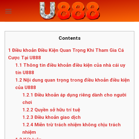
Skip
to
content
Contents
1
Điều khoản Điều Kiện Quan Trọng Khi Tham Gia Cá
Cược Tại U888
1.1
Thông tin điều khoản điều kiện của nhà cái uy
tín U888
1.2
Nội dung quan trọng trong điều khoản điều kiện
của U888
1.2.1
Điều khoản áp dụng riêng dành cho người
chơi
1.2.2
Quyền sở hữu trí tuệ
1.2.3
Điều khoản giao dịch
1.2.4
Miễn trừ trách nhiệm không chịu trách
nhiệm