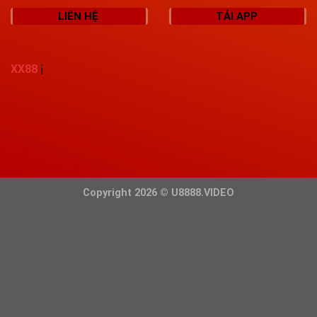
LIÊN HỆ
TẢI APP
XX88
|
Copyright 2026 ©
U8888.VIDEO