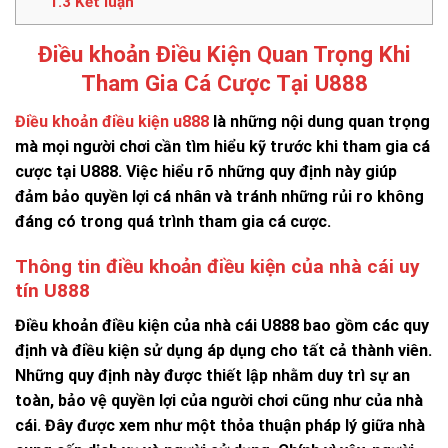
1.3
Kết luận
Điều khoản Điều Kiện Quan Trọng Khi
Tham Gia Cá Cược Tại U888
Điều khoản điều kiện u888
là những nội dung quan trọng
mà mọi người chơi cần tìm hiểu kỹ trước khi tham gia cá
cược tại U888. Việc hiểu rõ những quy định này giúp
đảm bảo quyền lợi cá nhân và tránh những rủi ro không
đáng có trong quá trình tham gia cá cược.
Thông tin điều khoản điều kiện của nhà cái uy
tín U888
Điều khoản điều kiện của nhà cái U888 bao gồm các quy
định và điều kiện sử dụng áp dụng cho tất cả thành viên.
Những quy định này được thiết lập nhằm duy trì sự an
toàn, bảo vệ quyền lợi của người chơi cũng như của nhà
cái. Đây được xem như một thỏa thuận pháp lý giữa nhà